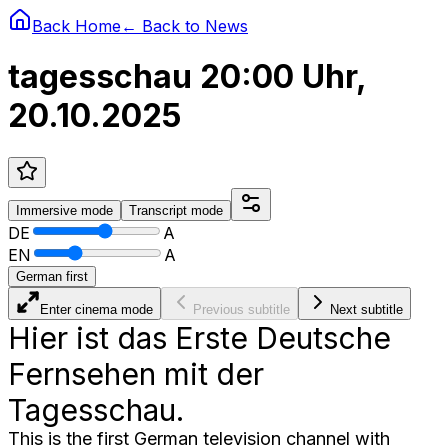
Back Home
← Back to
News
tagesschau 20:00 Uhr,
20.10.2025
Immersive
mode
Transcript
mode
DE
A
EN
A
German first
Enter cinema mode
Previous subtitle
Next subtitle
Hier ist das Erste Deutsche
Fernsehen mit der
Tagesschau.
This is the first German television channel with