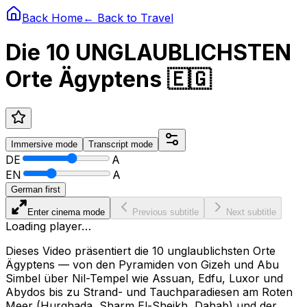
Back Home
← Back to
Travel
Die 10 UNGLAUBLICHSTEN
Orte Ägyptens 🇪🇬
Immersive
mode
Transcript
mode
DE
A
EN
A
German first
Enter cinema mode
Previous subtitle
Next subtitle
Loading player…
Dieses Video präsentiert die 10 unglaublichsten Orte
Ägyptens — von den Pyramiden von Gizeh und Abu
Simbel über Nil-Tempel wie Assuan, Edfu, Luxor und
Abydos bis zu Strand- und Tauchparadiesen am Roten
Meer (Hurghada, Sharm El-Sheikh, Dahab) und der