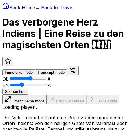
Back Home
← Back to
Travel
Das verborgene Herz
Indiens | Eine Reise zu den
magischsten Orten 🇮🇳
Immersive
mode
Transcript
mode
DE
A
EN
A
German first
Enter cinema mode
Previous subtitle
Next subtitle
Loading player…
Das Video nimmt mit auf eine Reise zu den magischsten
Orten Indiens: von den heiligen Ghats von Varanasi über
prachtvolle Paläste, Tempel und stille Ashrams bis zum