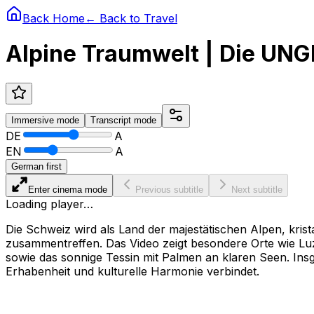
Back Home
← Back to
Travel
Alpine Traumwelt | Die UN
Immersive
mode
Transcript
mode
DE
A
EN
A
German first
Enter cinema mode
Previous subtitle
Next subtitle
Loading player…
Die Schweiz wird als Land der majestätischen Alpen, kri
zusammentreffen. Das Video zeigt besondere Orte wie Luz
sowie das sonnige Tessin mit Palmen an klaren Seen. Insg
Erhabenheit und kulturelle Harmonie verbindet.