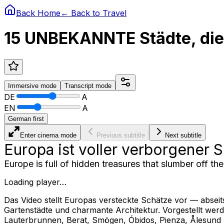
Back Home
← Back to
Travel
15 UNBEKANNTE Städte, die 
Immersive
mode
Transcript
mode
DE
A
EN
A
German first
Enter cinema mode
Previous subtitle
Next subtitle
Europa ist voller verborgener 
Europe is full of hidden treasures that slumber off the
Loading player…
Das Video stellt Europas versteckte Schätze vor — abseits
Gartenstädte und charmante Architektur. Vorgestellt werd
Lauterbrunnen, Berat, Smögen, Óbidos, Pienza, Ålesund u