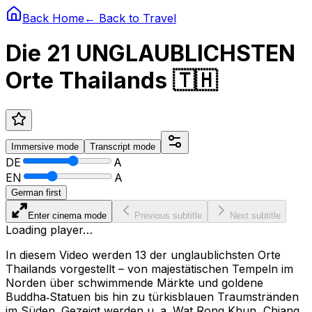
Back Home
← Back to
Travel
Die 21 UNGLAUBLICHSTEN
Orte Thailands 🇹🇭
Immersive
mode
Transcript
mode
DE
A
EN
A
German first
Enter cinema mode
Previous subtitle
Next subtitle
Loading player…
In diesem Video werden 13 der unglaublichsten Orte
Thailands vorgestellt – von majestätischen Tempeln im
Norden über schwimmende Märkte und goldene
Buddha‑Statuen bis hin zu türkisblauen Traumstränden
im Süden. Gezeigt werden u. a. Wat Rong Khun, Chiang