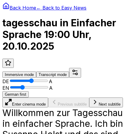
Back Home
← Back to
Easy News
tagesschau in Einfacher
Sprache 19:00 Uhr,
20.10.2025
Immersive
mode
Transcript
mode
DE
A
EN
A
German first
Enter cinema mode
Previous subtitle
Next subtitle
Willkommen zur Tagesschau
in einfacher Sprache. Ich bin