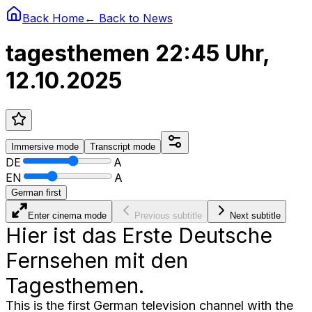
Back Home
← Back to
News
tagesthemen 22:45 Uhr,
12.10.2025
Immersive
mode
Transcript
mode
DE
A
EN
A
German first
Enter cinema mode
Previous subtitle
Next subtitle
Hier ist das Erste Deutsche
Fernsehen mit den
Tagesthemen.
This is the first German television channel with the