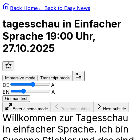
Back Home
← Back to
Easy News
tagesschau in Einfacher
Sprache 19:00 Uhr,
27.10.2025
Immersive
mode
Transcript
mode
DE
A
EN
A
German first
Enter cinema mode
Previous subtitle
Next subtitle
Willkommen zur Tagesschau
in einfacher Sprache. Ich bin