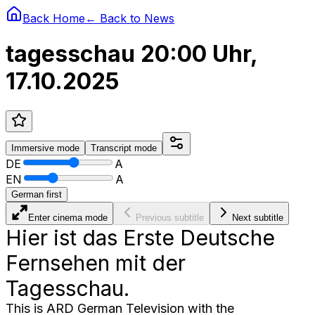
Back Home
← Back to
News
tagesschau 20:00 Uhr,
17.10.2025
Immersive
mode
Transcript
mode
DE
A
EN
A
German first
Enter cinema mode
Previous subtitle
Next subtitle
Hier ist das Erste Deutsche
Fernsehen mit der
Tagesschau.
This is ARD German Television with the