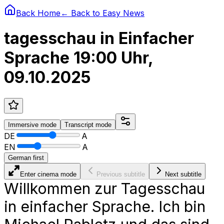
Back Home
← Back to
Easy News
tagesschau in Einfacher
Sprache 19:00 Uhr,
09.10.2025
Immersive
mode
Transcript
mode
DE
A
EN
A
German first
Enter cinema mode
Previous subtitle
Next subtitle
Willkommen zur Tagesschau
in einfacher Sprache. Ich bin