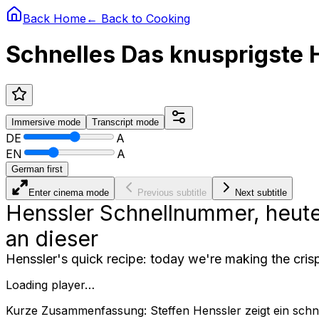
Back Home
← Back to
Cooking
Schnelles Das knusprigste 
Immersive
mode
Transcript
mode
DE
A
EN
A
German first
Enter cinema mode
Previous subtitle
Next subtitle
Henssler Schnellnummer, heute
an dieser
Henssler's quick recipe: today we're making the crispi
Loading player…
Kurze Zusammenfassung: Steffen Henssler zeigt ein sch