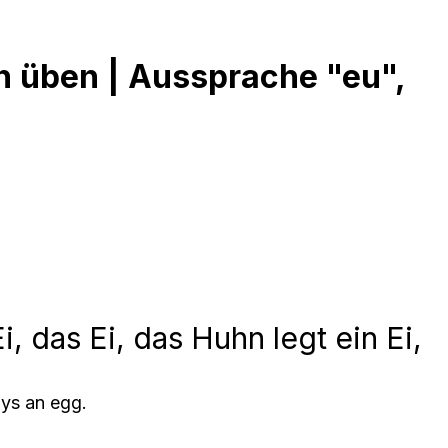
n üben | Aussprache "eu",
, das Ei, das Huhn legt ein Ei,
ays an egg.