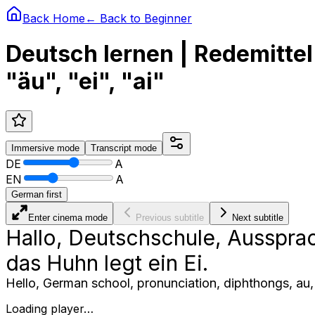
Back Home
← Back to
Beginner
Deutsch lernen | Redemitte
"äu", "ei", "ai"
Immersive
mode
Transcript
mode
DE
A
EN
A
German first
Enter cinema mode
Previous subtitle
Next subtitle
Hallo, Deutschschule, Aussprach
das Huhn legt ein Ei.
Hello, German school, pronunciation, diphthongs, au, e
Loading player…